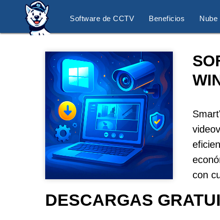
Software de CCTV
Beneficios
Nube
SO
WI
SmartV
videov
eficie
econó
con c
DESCARGAS GRATU