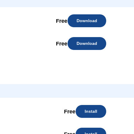
Free
Download
Free
Download
Free
Install