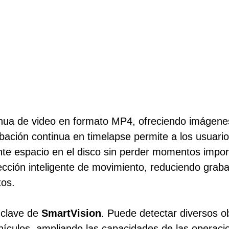
inua de video en formato MP4, ofreciendo imágenes
ación continua en timelapse permite a los usuario
nte espacio en el disco sin perder momentos impor
etección inteligente de movimiento, reduciendo grab
tos.
 clave de
SmartVision
. Puede detectar diversos o
hículos, ampliando las capacidades de las operacio